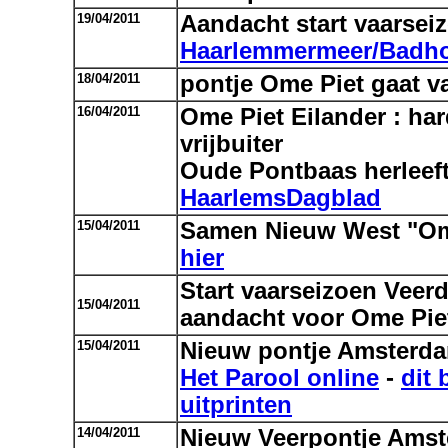
19/04/2011
Aandacht start vaarsei
Haarlemmermeer/Badh
18/04/2011
pontje Ome Piet gaat v
16/04/2011
Ome Piet Eilander : har
vrijbuiter
Oude Pontbaas herleef
HaarlemsDagblad
15/04/2011
Samen Nieuw West "Ome
hier
Start vaarseizoen Veer
15/04/2011
aandacht voor Ome Pi
15/04/2011
Nieuw pontje Amsterd
Het Parool online
-
dit 
uitprinten
14/04/2011
Nieuw Veerpontje Ams