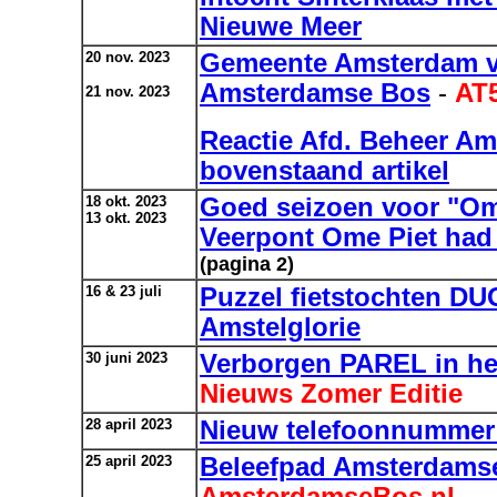
Nieuwe Meer
20 nov. 2023
Gemeente Amsterdam ve
Amsterdamse Bos
-
AT
21 nov. 2023
Reactie Afd. Beheer A
bovenstaand artikel
18 okt. 2023
Goed seizoen voor "Om
13 okt. 2023
Veerpont Ome Piet had
(pagina 2)
16 & 23 juli
Puzzel fietstochten D
Amstelglorie
30 juni 2023
Verborgen PAREL in h
Nieuws Zomer Editie
28 april 2023
Nieuw telefoonnummer
25 april 2023
Beleefpad Amsterdam