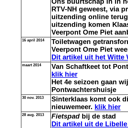
Ons buurtschap in in 
RTV-NH geweest, via p
uitzending online terug
uitzending komen Klaa
Veerpont Ome Piet aan
16 april 2014
Toiletwagen getransfo
Veerpont Ome Piet weer
Dit artikel uit het Witt
maart 2014
Van Schaftkeet tot Pon
klik hier
Het 4e seizoen gaan wi
Pontwachtershuisje
30 nov. 2013
Sinterklaas komt ook di
nieuwemeer.
klik hier
28 aug. 2013
Fietspad
bij de stad
Dit artikel uit de Libelle