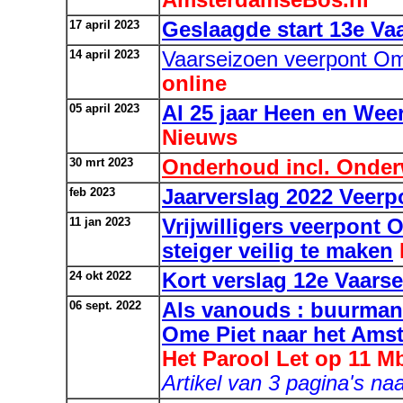
AmsterdamseBos.nl
17 april 2023
Geslaagde start 13e Va
14 april 2023
Vaarseizoen veerpont Om
online
05 april 2023
Al 25 jaar Heen en Wee
Nieuws
30 mrt 2023
Onderhoud incl. Onder
feb 2023
Jaarverslag 2022 Veerp
11 jan 2023
Vrijwilligers veerpont
steiger veilig te maken
24 okt 2022
Kort verslag 12e Vaars
06 sept. 2022
Als vanouds : buurmann
Ome Piet naar het Ams
Het Parool Let op 11 M
Artikel van 3 pagina's na