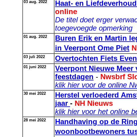
03 aug. 2022
Haat- en Liefdeverhoud
online
De titel doet erger verwac
toegevoegde opmerking
01 aug. 2022
Buren Erik en Martin leg
in Veerpont Ome Piet
N
03 juli 2022
Overtochten Fiets Ev
01 juni 2022
Veerpont Nieuwe Meer v
feestdagen
-
Nwsbrf Sl
klik hier voor de online N
30 mei 2022
Herstel verloederd Ams
jaar
-
NH Nieuws
klik hier voor het online b
28 mei 2022
Handhaving op de Ringv
woonbootbewoners tus