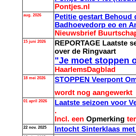
Pontjes.nl
aug. 2026
Petitie gestart Behoud
Badhoevedorp eo en A
Nieuwsbrief Buurtscha
15 juni 2026
REPORTAGE Laatste se
over de Ringvaart
"Je moet stoppen 
HaarlemsDagblad
18 mei 2026
STOPPEN Veerpont Ome
wordt nog aangewerkt
01 april 2026
Laatste seizoen voor V
.
I
ncl. een
Opmerking
ter
22 nov. 2025
Intocht Sinterklaas me