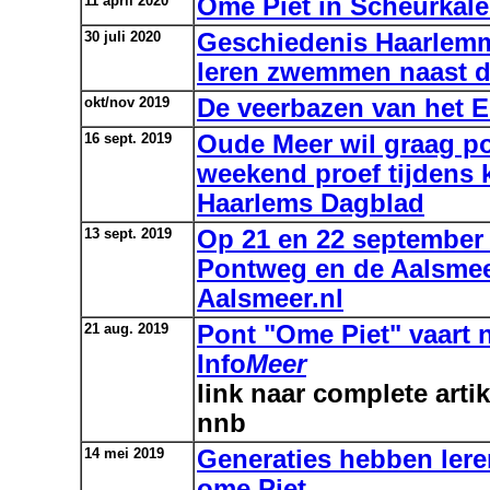
11 april 2020
Ome Piet in Scheurka
30 juli 2020
Geschiedenis Haarlem
leren zwemmen naast d
okt/nov 2019
De veerbazen van het E
16 sept. 2019
Oude Meer wil graag p
weekend proef tijdens 
Haarlems Dagblad
13 sept. 2019
Op 21 en 22 september 
Pontweg en de Aalsmee
Aalsmeer.nl
21 aug. 2019
Pont "Ome Piet" vaart n
Info
Meer
link naar complete artik
nnb
14 mei 2019
Generaties hebben ler
ome Piet