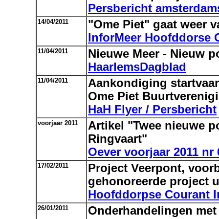
Persbericht amsterdam
14/04/2011
"Ome Piet" gaat weer v
InforMeer Hoofddorse 
11/04/2011
Nieuwe Meer - Nieuw pon
HaarlemsDagblad
11/04/2011
Aankondiging startvaar
Ome Piet Buurtverenig
HaH Flyer / Persbericht
voorjaar 2011
Artikel "Twee nieuwe p
Ringvaart"
Oever voorjaar 2011 nr 
17/02/2011
Project Veerpont, voor
gehonoreerde project u
Hoofddorpse Courant In
26/01/2011
Onderhandelingen met m