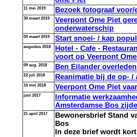
11 mei 2019
Bezoek fotograaf voor/en
30 maart 2019
Veerpont Ome Piet ger
onderwaterschip
04 maart 2019
Start snoei- / kap popu
augustus 2018
Hotel - Cafe - Restaura
voort op Veerpont Ome
09 aug. 2018
Ben Eilander overleden
22 juli 2018
Reanimatie bij de op- /
10 mei 2018
Veerpont Ome Piet vaar
juni 2017
Informatie werkzaamhe
Amsterdamse Bos zijd
21 april 2017
Bewonersbrief Stand 
Bos
In deze brief wordt kor