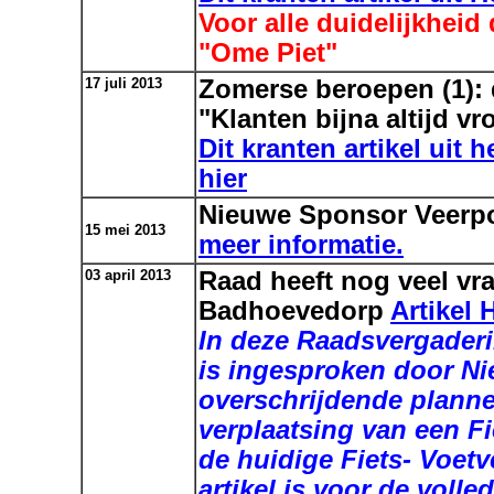
Voor alle duidelijkheid 
"Ome Piet"
17 juli 2013
Zomerse beroepen (1):
"Klanten bijna altijd vro
Dit kranten artikel uit 
hier
Nieuwe Sponsor Veerp
15 mei 2013
meer informatie.
03 april 2013
Raad heeft nog veel vr
Badhoevedorp
Artikel
In deze Raadsvergader
is ingesproken door N
overschrijdende planne
verplaatsing van een F
de huidige Fiets- Voetv
artikel is voor de voll