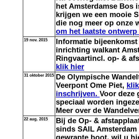
het Amsterdamse Bos is
krijgen we een mooie S
die nog meer op onze 
om het laatste ontwerp 
19 nov. 2015
Informatie bijeenkomst
inrichting walkant Ams
Ringvaartincl. op- & a
klik hier
31 oktober 2015
De Olympische Wandelt
Veerpont Ome Piet,
kli
inschrijven.
Voor deze 
speciaal worden ingeze
Meer over de Wandelv
22 aug. 2015
Bij de Op- & afstapplaa
sinds SAIL Amsterdam
gewrapte boot, wil u hi