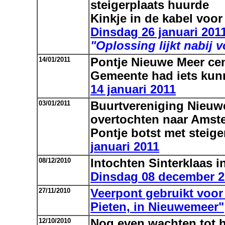
steigerplaats huurde
Kinkje in de kabel voor
Dinsdag 26 januari 201
"Oplossing lijkt nabij
14/01/2011
Pontje Nieuwe Meer cen
Gemeente had iets kun
14 januari 2011
03/01/2011
Buurtvereniging Nieuwe
overtochten naar Amst
Pontje botst met steige
januari 2011
08/12/2010
Intochten Sinterklaas i
Dinsdag 08 december 2
27/11/2010
Veerpont gebruikt voor 
Pieten, in Nieuwemeer"
12/10/2010
Nog even wachten tot h