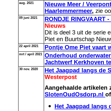
aug. 2021
Nieuwe Meer / Veerpont 
Haarlemmermeer
,
zie o
09 juni 2021
RONDJE RINGVAART - P
Nieuws
Dit is deel 3 uit de seri
Piet en Buurtschap Nieu
22 april 2021
Pontje Ome Piet vaart 
mrt / april 2021
Onderhoud onderwaters
Jachtwerf Kerkhoven t
30 nov. 2020
Het Jaagpad langs de 
Westerpost
Aangehaalde artikelen 
SlotenOudOsdorp.nl
o
Het Jaagpad langs 