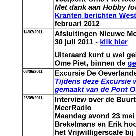
Met dank aan Hobby fo
Kranten berichten Wes
februari 2012
14/07/2011
Afsluitingen Nieuwe M
30 juli 2011 -
klik hier
Uiteraard kunt u wel g
Ome Piet, binnen de
ge
08/06/2011
Excursie De Oeverlande
Tijdens deze Excursie 
gemaakt van de Pont O
23/05/2011
Interview over de Buur
MeerRadio
Maandag avond 23 mei z
Brekelmans en Erik ho
het Vrijwilligerscafe 