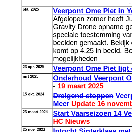
-
okt. 2025
Veerpont Ome Piet in
Afgelopen zomer heeft Ju
Gravity Drone opname ge
speciale toestemming van
beelden gemaakt. Bekijk 
komt op 4.25 in beeld. Be
mogelijkheden
23 apr. 2025
Veerpont Ome Piet ligt
mrt 2025
Onderhoud Veerpont Om
-
19 maart 2025
15 okt. 2024
Dreigend stoppen
Veerp
Meer
Update 16 novem
23 maart 2024
Start Vaarseizoen 14 V
HC Nieuws
25 nov. 2023
Intocht Sinterklaas met