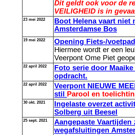
Dit geldt ook voor de 
VEILIGHEID is in gevaa
23 mei 2022
Boot Helena vaart niet
Amsterdamse Bos
19 mei 2022
Opening Fiets-/voetpad
Hiermee wordt er een leu
Veerpont Ome Piet geop
22 april 2022
Foto serie door Maaike
opdracht.
22 april 2022
Veerpont NIEUWE MEER 
stil
Parool en toelichti
30 okt. 2021
Ingelaste overzet acti
Solberg uit Beesel
25 sept. 2021
Aangepaste Vaartijden 
wegafsluitingen Amste