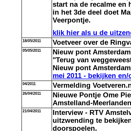
start na de recalme en 
in het 3de deel doet Ma
Veerpontje.
klik hier als u de uitze
18/05/2011
Voetveer over de Ringv
05/05/2011
Nieuw pont Amsterda
"Terug van weggewees
Nieuw pont Amsterda
mei 2011 - bekijken en/o
04/2011
Vermelding Voetveren.
26/04/2011
Nieuwe Pontje Ome Pie
Amstelland-Meerlande
21/04/2011
Interview - RTV Amste
uitzwending te bekijken
doorspoelen.