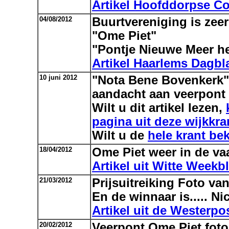
Artikel Hoofddorpse C
04/08/2012
Buurtvereniging is zeer
"Ome Piet"
"Pontje Nieuwe Meer he
Artikel Haarlems Dagbl
10 juni 2012
"Nota Bene Bovenkerk"
aandacht aan veerpont
Wilt u dit artikel lezen,
pagina uit deze wijkkra
Wilt u de
hele krant bek
18/04/2012
Ome Piet weer in de va
Artikel uit Witte Weekbl
21/03/2012
Prijsuitreiking Foto van
En de winnaar is..... N
Artikel uit de Westerpo
20/02/2012
Veerpont Ome Piet foto 