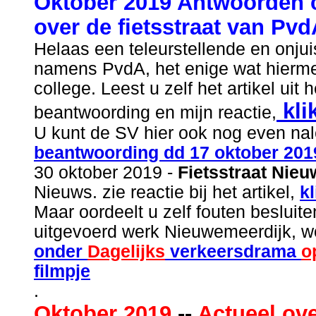
Oktober 2019 Antwoorden 
over de fietsstraat van Pv
Helaas een teleurstellende en onju
namens PvdA, het enige wat hiermee 
college. Leest u zelf het artikel ui
kli
beantwoording en mijn reactie,
U kunt de SV hier ook nog even na
beantwoording dd 17 oktober 201
30 oktober 2019 -
Fietsstraat Nieu
Nieuws. zie reactie bij het artikel,
kl
Maar oordeelt u zelf fouten besluit
uitgevoerd werk Nieuwemeerdijk, 
onder
Dagelijks
verkeersdrama
o
filmpje
.
Oktober 2019
--
Actueel ov