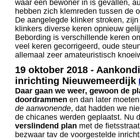
waar een bewoner in is gevallen, 
hebben zich klemreden tussen de on
De aangelegde klinker stroken, zij
klinkers diverse keren opnieuw geli
Bebording is verschillende keren o
veel keren gecorrigeerd, oude steun
allemaal zeer amateuristisch knoei
19 oktober 2018 - Aankon
inrichting Nieuwemeerdijk
Daar gaan we weer, gewoon de pl
doordrammen
en dan later moete
de aanwonende
, dat hadden we nie
de chicanes werden geplaatst. Nu
verslindend plan
met de fietsstraat
bezwaar tav de voorgestelde inricht