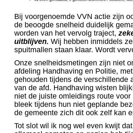
Bij voorgenoemde VVN actie zijn o
de beoogde snelheid duidelijk gema
worden van het vervolg traject,
zeke
uitblijven.
Wij hebben inmiddels zel
spuitmallen staan klaar. Wordt vervolg
Onze snelheidsmetingen zijn niet 
afdeling Handhaving en Politie, me
gehouden tijdens de verschillende 
van de afd. Handhaving wisten blij
niet de juiste omleidings route voo
bleek tijdens hun niet geplande bez
de gemeente zich dit ook zelf kan 
Tot slot wil ik nog wel even kwijt d