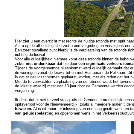
Hier ziet u een overzicht met rechts de huidge rotonde met oprit naa
Als u op de afbeelding klikt ziet u een vergroting en vervolgens een vo
Een zeer opvallend punt hierbij is de verplaatsing van de rotonde r
richting de loswal.
Voor alle duidelijkheid hiermee komt deze rotonde binnen de bebou
zeker
niet ondenkbaar
dat hierdoor
een significate verkeers toe
Tijdens de voorgenoemde bijeenkomst werd duidelijk gemaakt dat er
de woningen vanaf de loswal tot en met Restaurant de Pelikaan. Dit
is dat er geluidsschermen geplaatst worden, met als reden dat het hi
Met de te verwachten verplaatsing van de rotonde wordt het tevens d
de lokatie waar zij meer dan 10 jaar door de Gemeente werden gedoogd
vergunning.
Ik denk dat ik niet te veel vraag, als de Gemeente nu eindelijk een
spitsverbod voor de Nieuwemeerdijk, zoals al meerdere malen tijd
bewezen.
Al is dit maar ter inlossing van een lang geuite wens en
te
van geluidsbelasting
en opgenomen wens in het Verkeersstructuurp