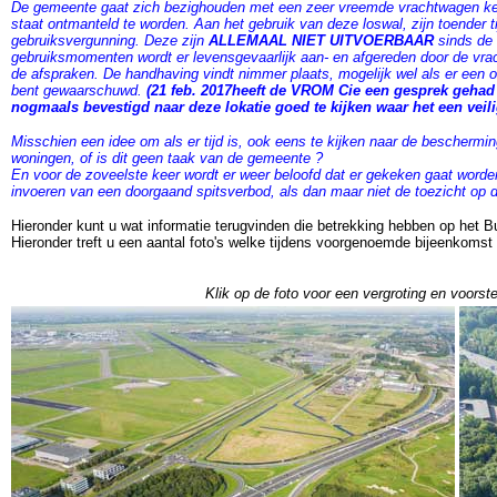
De gemeente gaat zich bezighouden met een zeer vreemde vrachtwagen keer 
staat ontmanteld te worden. Aan het gebruik van deze loswal, zijn toender t
gebruiksvergunning. Deze zijn
ALLEMAAL NIET UITVOERBAAR
sinds de 
gebruiksmomenten wordt er levensgevaarlijk aan- en afgereden door de vrac
de afspraken. De handhaving vindt nimmer plaats, mogelijk wel als er een
bent gewaarschuwd.
(21 feb. 2017heeft de VROM Cie een gesprek gehad
nogmaals bevestigd naar deze lokatie goed te kijken waar het een veilig
Misschien een idee om als er tijd is, ook eens te kijken naar de bescher
woningen, of is dit geen taak van de gemeente ?
En voor de zoveelste keer wordt er weer beloofd dat er gekeken gaat worden 
invoeren van een doorgaand spitsverbod, als dan maar niet de toezicht op 
Hieronder kunt u wat informatie terugvinden die betrekking hebben op het
Hieronder treft u een aantal foto's welke tijdens voorgenoemde bijeenkomst 
Klik op de foto voor een vergroting en voorste