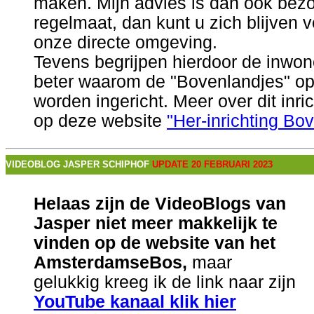
maken. Mijn advies is dan ook bez
regelmaat, dan kunt u zich blijven 
onze directe omgeving.
Tevens begrijpen hierdoor de inwo
beter waarom de "Bovenlandjes" op j
worden ingericht. Meer over dit inri
op deze website
"Her-inrichting B
VIDEOBLOG JASPER SCHIPHOF
UPDATE 20 FEBRUARI 2023
Helaas zijn de VideoBlogs van
Jasper niet meer makkelijk te
vinden op de website van het
AmsterdamseBos,
maar
gelukkig kreeg ik de link naar zijn
YouTube kanaal klik hier