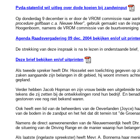
Pvda-statenlid wil uitleg over dode koeien bij zandwinput
Op donderdag 9 december is er door de VROM commissie naar aanle
procedure golfbaan c.a. Nieuwe Meer"
, gebruik gemaakt van de inspr
Hoogenboom, namens de VROM commissie van de buurtvereniging 
Agenda Raadsvergadering 09 dec. 2004 bekijken en/of uit printe
De strekking van deze inspraak is na te lezen in onderstaande brief,
Deze brief bekijken en/of uitprinten
Als tweede spreker heeft Dhr. Hosselet een toelichting gegeven op z
zaken aangaande zijn belangen in dit gebied, hij woont immers achter
gepland.
Verder hebben Jacob Hopman en zijn vrouw beide een uitgebreide to
tekens die zij zetten bij de ontwikkelingen rond hun bedrijf. En bena
gestorven vee nog niet bekend waren.
Ook heeft een lid van de beheerders van de Oeverlanden (Joyce) haa
van de bodem in de zandput en het feit dat dit terrein tot "de Groena
Namens de direct aanwonenenden van de Nieuwemeerdijk heeft Dhr.
de situering van de Driving Range en de manier waarop hun belange
Als laatste (ingelaste spreekster) heeft Mevr. A. Bonnema haar meni