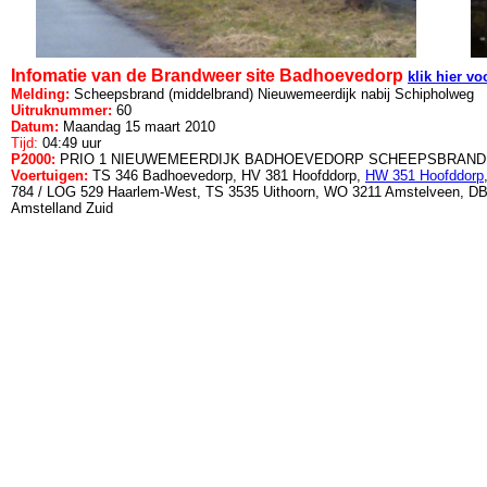
Infomatie van de Brandweer site Badhoevedorp
klik hier vo
Melding:
Scheepsbrand (middelbrand) Nieuwemeerdijk nabij Schipholweg
Uitruknummer:
60
Datum:
Maandag 15 maart 2010
Tijd:
04:49 uur
P2000:
PRIO 1 NIEUWEMEERDIJK BADHOEVEDORP SCHEEPSBRAND [ 34
Voertuigen:
TS 346 Badhoevedorp, HV 381 Hoofddorp,
HW 351 Hoofddorp
784 / LOG 529 Haarlem-West, TS 3535 Uithoorn, WO 3211 Amstelveen, D
Amstelland Zuid