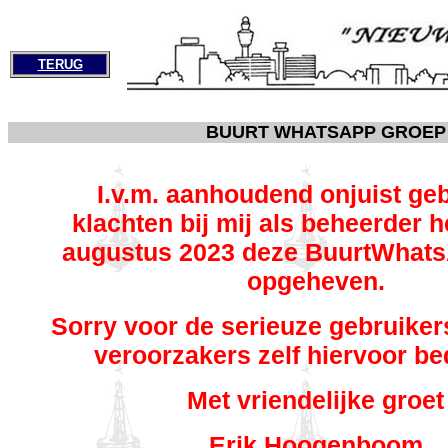
TERUG
BUURT WHATSAPP GROEP
.
I.v.m. aanhoudend onjuist ge
klachten bij mij als beheerder h
augustus 2023 deze BuurtWhat
opgeheven.
Sorry voor de serieuze gebruikers
veroorzakers zelf hiervoor b
Met vriendelijke groet
Erik Hoogenboom