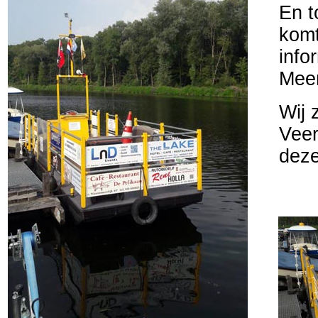
En t
komt
info
Meer
Wij z
Veer
deze