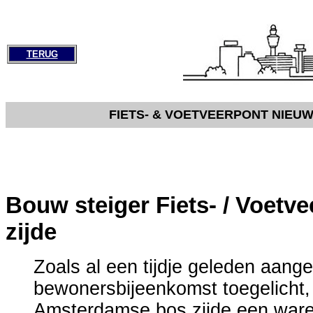
TERUG
FIETS- & VOETVEERPONT NIEU
Bouw steiger Fiets- / Voet
zijde
Zoals al een tijdje geleden aang
bewonersbijeenkomst toegelicht,
Amsterdamse bos zijde een war