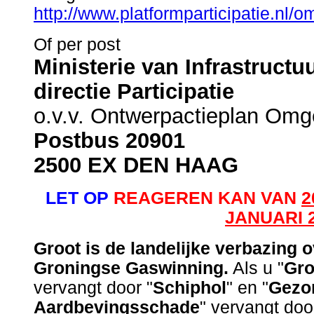
http://www.platformparticipatie.nl/
Of per post
Ministerie van Infrastructu
directie Participatie
o.v.v. Ontwerpactieplan Omg
Postbus 20901
2500 EX DEN HAAG
LET OP
REAGEREN KAN VAN
2
JANUARI 
Groot is de landelijke verbazing 
Groningse Gaswinning.
Als u "
Gro
vervangt door "
Schiphol
" en "
Gezo
Aardbevingsschade
" vervangt doo