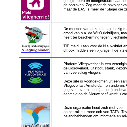
geregistreerd en doorgestuurd naar de 
de oorzaken. Zeg maar de opvolger v
maar de BAS is meer de "Slager die zi
.
De mensen van deze site zijn bezig m
grond van o.a. de WHO richtlijnen, maa
heeft ter bescherming tegen vlieghinde
TIP meld u aan voor de Nieuwsbrief en 
dit ook middels een bijdrage, Hoe ? zie
.
Platform Vliegoverlast is een verenig
geluidsoverlast, uitstoot, stank, gezon
van veelvuldig vliegen.
Deze site is voortgekomen uit een sa
Vliegoverlast Amsterdam en anderen. 
gegeven over allerlei (actuele) onderw
aanmeld op de Nieuwsbrief wordt u van
.
Deze organisatie houd zich met veel m
op het milieu, maar ook van TATA. Te
belanghebbenden om informatie en advi