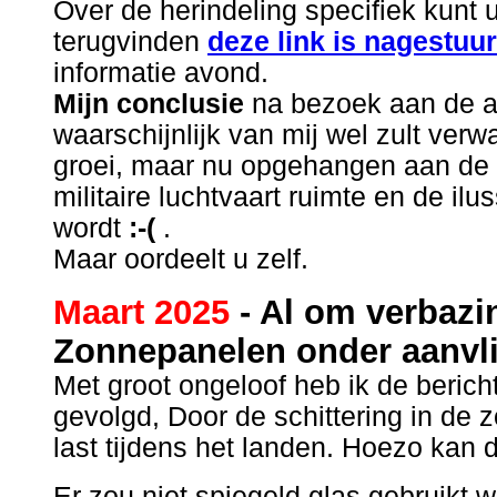
Over de herindeling specifiek kunt u
terugvinden
deze link is nagestuu
informatie avond.
Mijn conclusie
na bezoek aan de av
waarschijnlijk van mij wel zult verw
groei, maar nu opgehangen aan de 
militaire luchtvaart ruimte en de ilu
wordt
:-(
.
Maar oordeelt u zelf.
Maart 2025
- Al om verbazi
Zonnepanelen onder aanvl
Met groot ongeloof heb ik de berich
gevolgd, Door de schittering in de
last tijdens het landen. Hoezo kan di
Er zou niet spiegeld glas gebruikt