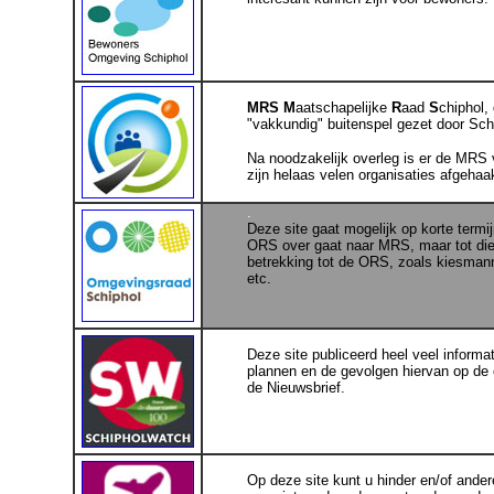
MRS
M
aatschapelijke
R
aad
S
chiphol,
"vakkundig" buitenspel gezet door Sch
Na noodzakelijk overleg is er de MRS v
zijn helaas velen organisaties afgehaa
.
Deze site gaat mogelijk op korte termi
ORS over gaat naar MRS, maar tot die ti
betrekking tot de ORS, zoals kiesmann
etc.
.
Deze site publiceerd heel veel informa
plannen en de gevolgen hiervan op de
de Nieuwsbrief.
.
Op deze site kunt u hinder en/of and