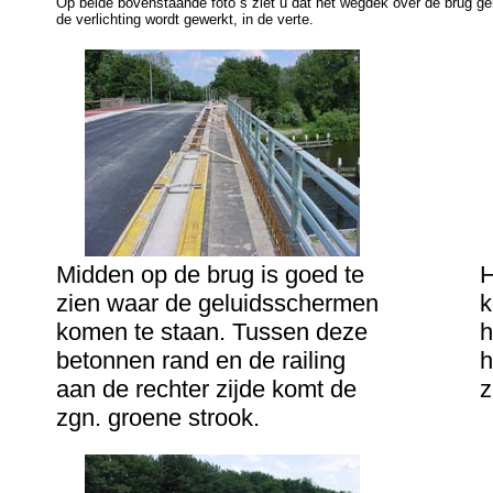
Op beide bovenstaande foto´s ziet u dat het wegdek over de brug ge
de verlichting wordt gewerkt, in de verte.
Midden op de brug is goed te
H
zien waar de geluidsschermen
k
komen te staan. Tussen deze
h
betonnen rand en de railing
h
aan de rechter zijde komt de
z
zgn. groene strook.