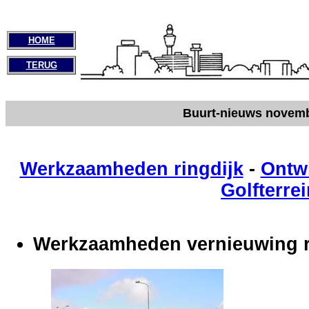
HOME
TERUG
Buurt-nieuws novem
Werkzaamheden ringdijk
-
Ontwi
Golfterre
Werkzaamheden vernieuwing r