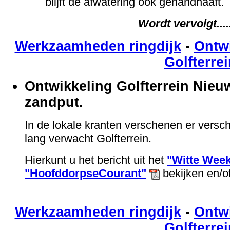
blijft de afwatering ook gehandhaaft.
Wordt vervolgt.......
Werkzaamheden ringdijk
-
Ontwi
Golfterre
Ontwikkeling Golfterrein Nieu
zandput.
In de lokale kranten verschenen er versch
lang verwacht Golfterrein.
Hierkunt u het bericht uit het
"Witte Wee
"HoofddorpseCourant"
bekijken en/of
Werkzaamheden ringdijk
-
Ontwi
Golfterre