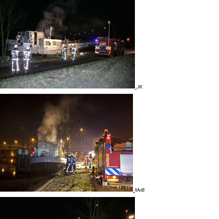
JK
MvB