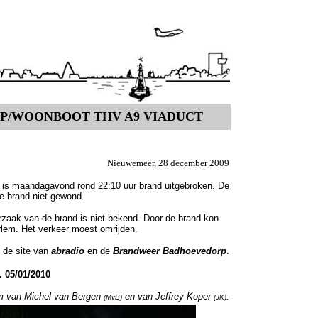
P/WOONBOOT THV A9 VIADUCT
Nieuwemeer, 28 december 2009
, is maandagavond rond 22:10 uur brand uitgebroken. De
de brand niet gewond.
rzaak van de brand is niet bekend. Door de brand kon
arlem. Het verkeer moest omrijden.
 de site van
abradio
en de
Brandweer Badhoevedorp
.
. 05/01/2010
om van Michel van Bergen
en van
Jeffrey Koper
.
(MvB)
(JK)