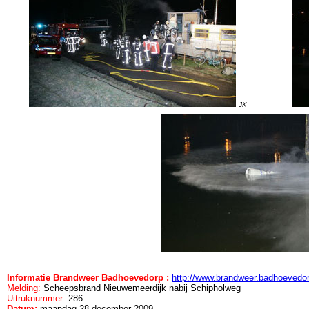
JK
Informatie Brandweer Badhoevedorp :
http://www.brandweer.badhoevedo
Melding:
Scheepsbrand Nieuwemeerdijk nabij Schipholweg
Uitruknummer:
286
Datum:
maandag 28 december 2009