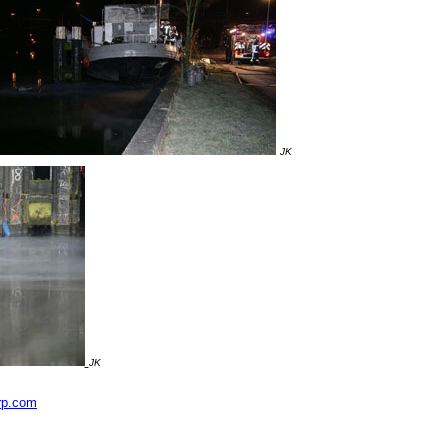
JK
JK
rp.com