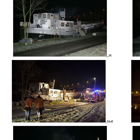
JK
MvB