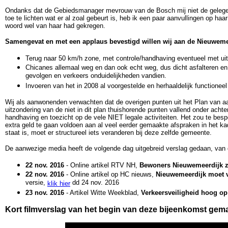
Ondanks dat de Gebiedsmanager mevrouw van de Bosch mij niet de gelegen
toe te lichten wat er al zoal gebeurt is, heb ik een paar aanvullingen op ha
woord wel van haar had gekregen.
Samengevat en met een applaus bevestigd willen wij aan de Nieuweme
Terug naar 50 km/h zone, met controle/handhaving eventueel met uits
Chicanes allemaal weg en dan ook echt weg, dus dicht asfalteren en 
gevolgen en verkeers onduidelijkheden vandien.
Invoeren van het in 2008 al voorgestelde en herhaaldelijk functione
Wij als aanwonenden verwachten dat de overigen punten uit het Plan van aa
uitzondering van de niet in dit plan thuishorende punten vallend onder achte
handhaving en toezicht op de vele NIET legale activiteiten. Het zou te bespo
extra geld te gaan voldoen aan al veel eerder gemaakte afspraken in het k
staat is, moet er structureel iets veranderen bij deze zelfde gemeente.
De aanwezige media heeft de volgende dag uitgebreid verslag gedaan, van 
22 nov. 2016
- Online artikel RTV NH,
Bewoners Nieuwemeerdijk zi
22 nov. 2016
- Online artikel op HC nieuws,
Nieuwemeerdijk moet v
versie,
dd 24 nov. 2016
klik hier
23 nov. 2016
- Artikel Witte Weekblad,
Verkeersveiligheid hoog o
Kort filmverslag van het begin van deze bijeenkomst ge