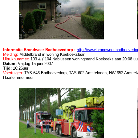
Informatie Brandweer Badhoevedorp :
http://www.brandweer.badhoevedo
Melding:
Middelbrand in woning Koekoekslaan
Uitruknummer:
103 & ( 104
Nablussen woningbrand Koekoekslaan
20:08 uu
Datum:
Vrijdag 15 juni 2007
Tijd:
16:26uur
Voertuigen:
TAS 646 Badhoevedorp, TAS 602 Amstelveen, HW 652 Amstel
Haarlemmermeer