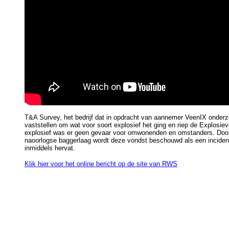
T&A Survey, het bedrijf dat in opdracht van aannemer VeenIX onderzo
vaststellen om wat voor soort explosief het ging en riep de Explosi
explosief was er geen gevaar voor omwonenden en omstanders. Door
naoorlogse baggerlaag wordt deze vondst beschouwd als een incide
inmiddels hervat.
Klik hier voor het online bericht op de site van RWS