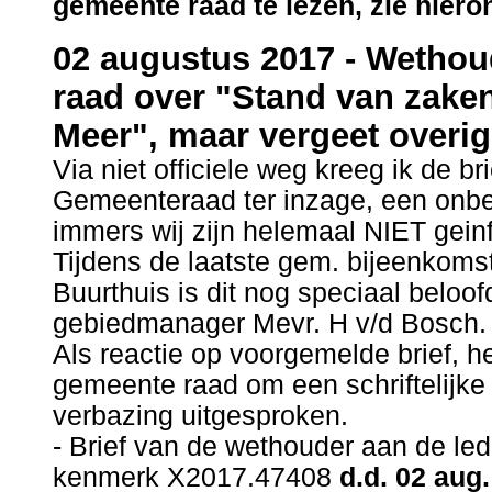
gemeente raad te lezen, zie hiero
02 augustus 2017 -
Wethoud
raad over "Stand van zake
Meer", maar vergeet overi
Via niet officiele weg kreeg ik de b
Gemeenteraad ter inzage, een onbeg
immers wij zijn helemaal NIET gein
Tijdens de laatste gem. bijeenkomst
Buurthuis is dit nog speciaal beloo
gebiedmanager Mevr. H v/d Bosch.
Als reactie op voorgemelde brief, h
gemeente raad om een schriftelijke 
verbazing uitgesproken.
- Brief van de wethouder aan de l
kenmerk X2017.47408
d.d. 02 aug.