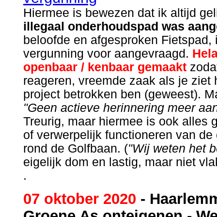
Hiermee is bewezen dat ik altijd gel
illegaal onderhoudspad was aang
beloofde en afgesproken Fietspad, 
vergunning voor aangevraagd.
Hela
openbaar / kenbaar gemaakt
zodat
reageren, vreemde zaak als je ziet 
project betrokken ben (geweest). Ma
"Geen actieve herinnering meer aa
Treurig, maar hiermee is ook alles
of verwerpelijk functioneren van d
rond de Golfbaan. (
"Wij weten het b
eigelijk dom en lastig, maar niet vl
.
07 oktober 2020
- Haarlem
Groene As onteigenen - We