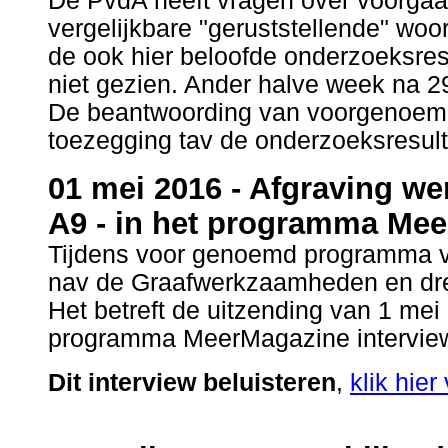
De PvdA heeft vragen over voorgaa
vergelijkbare "geruststellende" w
de ook hier beloofde onderzoeksres
niet gezien. Ander halve week na 29 ap
De beantwoording van voorgenoemde
toezegging tav de onderzoeksresult
01 mei 2016 - Afgraving w
A9 - in het programma Me
Tijdens voor genoemd programma vin
nav de Graafwerkzaamheden en dr
Het betreft de uitzending van 1 mei
programma MeerMagazine interview
Dit interview beluisteren
,
klik hie
.