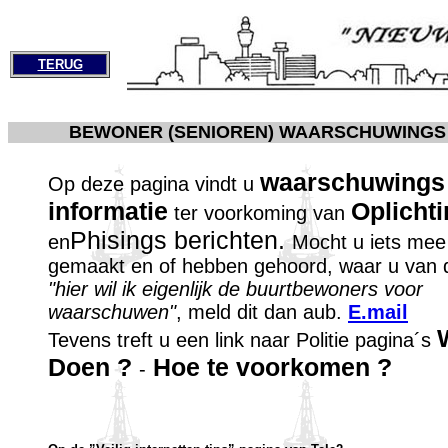
TERUG
BEWONER (SENIOREN) WAARSCHUWINGS 
waarschuwings
Op deze pagina vindt u
informatie
Oplichti
ter voorkoming van
Phisings berichten.
en
Mocht u iets me
gemaakt en of hebben gehoord, waar u van 
"hier wil ik eigenlijk de buurtbewoners voor
waarschuwen"
, meld dit dan aub.
E.mail
Tevens treft u een link naar Politie pagina´s
Doen ?
Hoe te voorkomen ?
-