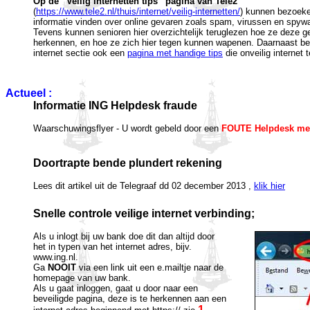
Op de ”Veilig internetten tips” pagina van Tele2
(
https://www.tele2.nl/thuis/internet/veilig-internetten/
) kunnen bezoek
informatie vinden over online gevaren zoals spam, virussen en spyw
Tevens kunnen senioren hier overzichtelijk teruglezen hoe ze deze 
herkennen, en hoe ze zich hier tegen kunnen wapenen. Daarnaast bev
internet sectie ook een
pagina met handige tips
die onveilig internet
Actueel :
Informatie ING Helpdesk fraude
Waarschuwingsflyer - U wordt gebeld door een
FOUTE Helpdesk med
Doortrapte bende plundert rekening
Lees dit artikel uit de Telegraaf dd 02 december 2013 ,
klik hier
Snelle controle veilige internet verbinding;
Als u inlogt bij uw bank doe dit dan altijd door
het in typen van het internet adres, bijv.
www.ing.nl.
Ga
NOOIT
via een link uit een e.mailtje naar de
homepage van uw bank.
Als u gaat inloggen, gaat u door naar een
beveiligde pagina, deze is te herkennen aan een
1