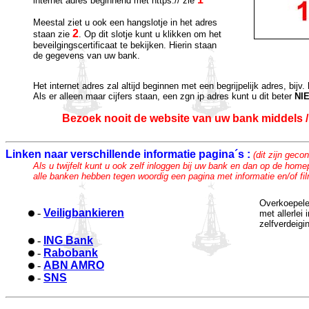
internet adres beginnend met https:// zie
Meestal ziet u ook een hangslotje in het adres
2
staan zie
. Op dit slotje kunt u klikken om het
beveilgingscertificaat te bekijken. Hierin staan
de gegevens van uw bank.
Het internet adres zal altijd beginnen met een begrijpelijk adres, bijv.
Als er alleen maar cijfers staan, een zgn ip adres kunt u dit beter
NIE
Bezoek nooit de website van uw bank middels / v
Linken naar verschillende informatie pagina´s :
(dit zijn gecon
Als u twijfelt kunt u ook zelf inloggen bij uw bank en dan op de ho
alle banken hebben tegen woordig een pagina met informatie en/of fil
Overkoepele
--
-
Veiligbankieren
met allerlei
zelfverdeigi
--
-
ING Bank
--
-
Rabobank
--
-
ABN AMRO
--
-
SNS