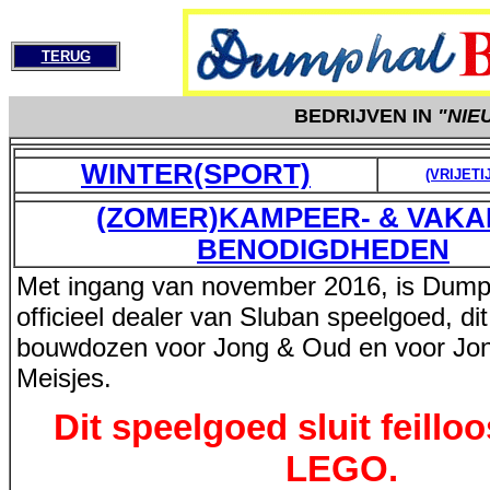
TERUG
BEDRIJVEN IN
"NIE
WINTER(SPORT)
(VRIJETI
(ZOMER)KAMPEER- & VAKA
BENODIGDHEDEN
Met ingang van november 2016, is Dum
officieel dealer van Sluban speelgoed, dit 
bouwdozen voor Jong & Oud en voor Jo
Meisjes.
Dit speelgoed sluit feillo
LEGO.